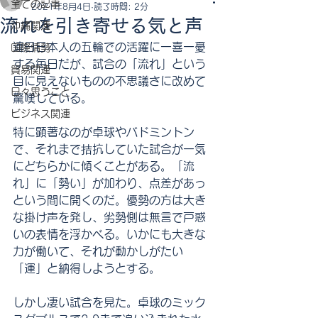
全ての記事
2021年8月4日
読了時間: 2分
流れを引き寄せる気と声
沖縄関連
連日日本人の五輪での活躍に一喜一憂
国際情勢
する毎日だが、試合の「流れ」という
貿易関連
目に見えないものの不思議さに改めて
日々思うこと
驚嘆している。
ビジネス関連
特に顕著なのが卓球やバドミントン
で、それまで拮抗していた試合が一気
にどちらかに傾くことがある。「流
れ」に「勢い」が加わり、点差があっ
という間に開くのだ。優勢の方は大き
な掛け声を発し、劣勢側は無言で戸惑
いの表情を浮かべる。いかにも大きな
力が働いて、それが動かしがたい
「運」と納得しようとする。
しかし凄い試合を見た。卓球のミック