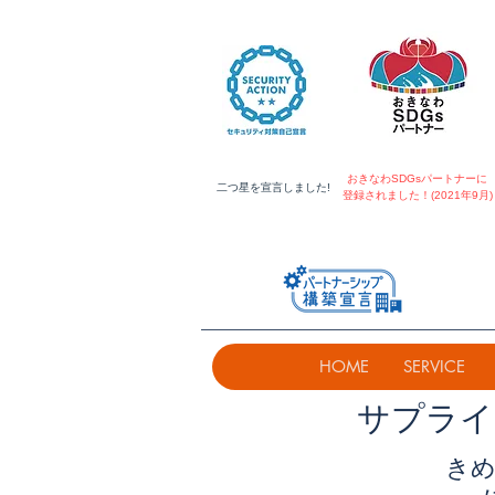
おきなわSDGsパートナーに
​二つ星を宣言しました!
登録されました！(2021年9月)
HOME
SERVICE
​サプラ
きめ