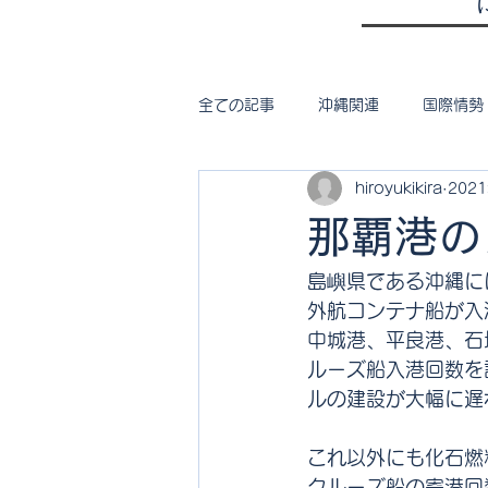
全ての記事
沖縄関連
国際情勢
hiroyukikira
202
那覇港の
島嶼県である沖縄に
外航コンテナ船が入
中城港、平良港、石
ルーズ船入港回数を
ルの建設が大幅に遅
これ以外にも化石燃
クルーズ船の寄港回