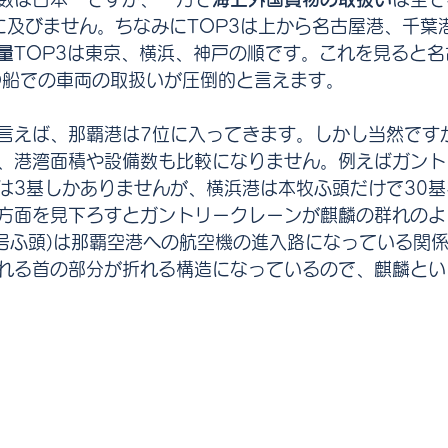
港に及びません。ちなみにTOP3は上から名古屋港、千葉
量
TOP3は東京、横浜、神戸の順です。これを見ると
O船での車両の取扱いが圧倒的と言えます。
言えば、那覇港は7位に入ってきます。しかし当然ですが
、港湾面積や設備数も比較になりません。例えばガント
は3基しかありませんが、横浜港は本牧ふ頭だけで30
方面を見下ろすとガントリークレーンが麒麟の群れのよ
10号ふ頭)は那覇空港への航空機の進入路になっている関
れる首の部分が折れる構造になっているので、麒麟とい