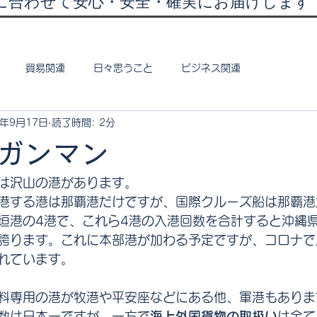
に合わせて安心・安全・確実にお届けします
貿易関連
日々思うこと
ビジネス関連
1年9月17日
読了時間: 2分
ガンマン
は沢山の港があります。
港する港は那覇港だけですが、国際クルーズ船は那覇港
垣港の4港で、これら4港の入港回数を合計すると沖縄
誇ります。これに本部港が加わる予定ですが、コロナで
れています。
料専用の港が牧港や平安座などにある他、軍港もありま
数は日本一ですが、一方で
海上外国貨物の取扱い
は全て