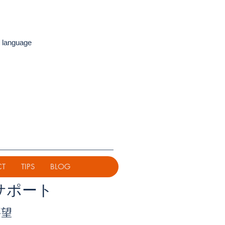
 language
CT
TIPS
BLOG
サポート
要望