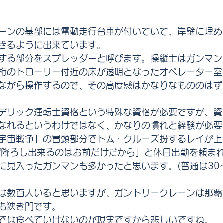
ーンの基部には電動走行台車が付いていて、岸壁に埋め
きるように出来ています。
する部分をスプレッダーと呼びます。操縦士はガンマン
桁のトローリー付近の床が透明となったオペレーター室
ながら操作するので、その高度感はかなりなもののはず
デリック運転士資格という特殊な資格が必要ですが、資
なれるというわけではなく、かなりの慣れと経験が必要
宇宙戦争」の冒頭部分でトム・クルーズ扮するレイが上
げ降ろし出来るのはお前だけだから」と休日出勤を頼ま
に見入ったガンマンも多かったと思います。(普通は30～
は数百人いると思いますが、ガントリークレーンは那覇
も狭き門です。
では食べていけないのが現実ですから悲しいですね。