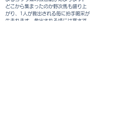
どこから集まったのか野次馬も盛り上
がり、1人が救出される毎に拍手喝采が
生まれます。救出される頃には寒さで
死にそうになりますが、翌日はまた
「横倉の壁」を転がり落ちて雪だるま
となり、また夜、梯子のゴリラを繰り
返すのです。
で、最終日はスーツに着替えてそのま
ま会社に行ったりします。
ああ蔵王に行きたいなあ。
日々思うこと