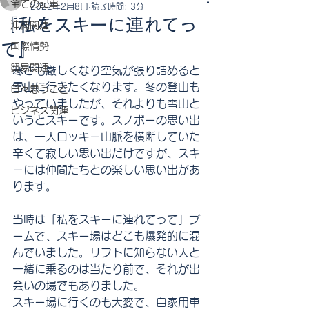
全ての記事
2022年2月8日
読了時間: 3分
『私をスキーに連れてっ
沖縄関連
て』
国際情勢
貿易関連
寒さも厳しくなり空気が張り詰めると
雪山に行きたくなります。冬の登山も
日々思うこと
やっていましたが、それよりも雪山と
ビジネス関連
いうとスキーです。スノボーの思い出
は、一人ロッキー山脈を横断していた
辛くて寂しい思い出だけですが、スキ
ーには仲間たちとの楽しい思い出があ
ります。
当時は「私をスキーに連れてって」ブ
ームで、スキー場はどこも爆発的に混
んでいました。リフトに知らない人と
一緒に乗るのは当たり前で、それが出
会いの場でもありました。
スキー場に行くのも大変で、自家用車